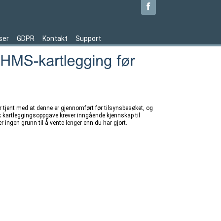
ser
GDPR
Kontakt
Support
er tjent med at denne er gjennomført før tilsynsbesøket, og
lik kartleggingsoppgave krever inngående kjennskap til
 er ingen grunn til å vente lenger enn du har gjort.