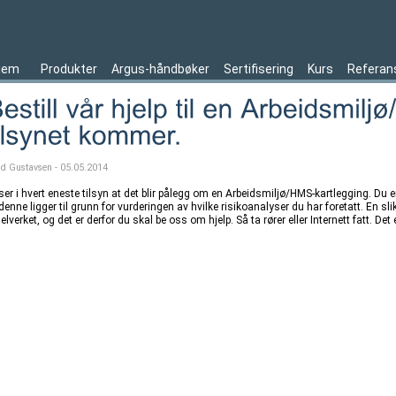
jem
Produkter
Argus-håndbøker
Sertifisering
Kurs
Referan
ld Gustavsen - 05.05.2014
ser i hvert eneste tilsyn at det blir pålegg om en Arbeidsmiljø/HMS-kartlegging. Du 
denne ligger til grunn for vurderingen av hvilke risikoanalyser du har foretatt. En s
elverket, og det er derfor du skal be oss om hjelp. Så ta rører eller Internett fatt. Det