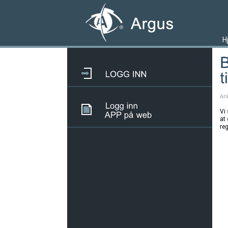
H
Ari
Vi 
at 
reg