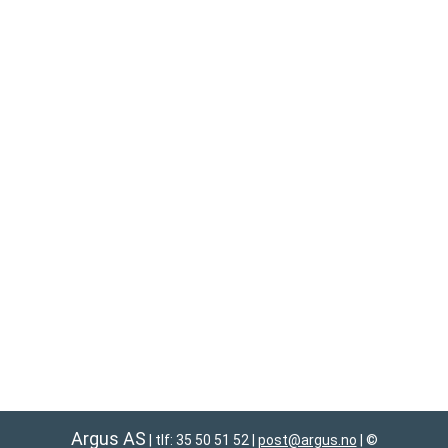
Argus AS
| tlf: 35 50 51 52
|
post@argus.no
|
©