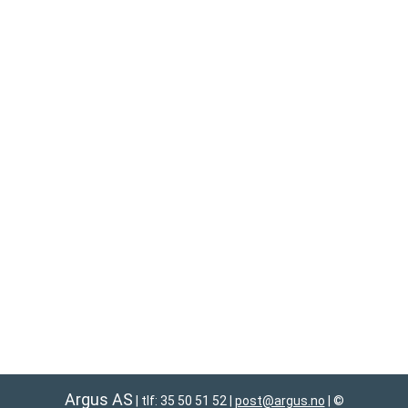
Argus AS
| tlf: 35 50 51 52
|
post@argus.no
|
©