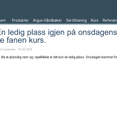
jem
Produkter
Argus-håndbøker
Sertifisering
Kurs
Referan
ld Gustavsen - 19.03.2018
t ble et plutselig renn og i øyeblikket er det kun en ledig plass. Onsdagen kommer f