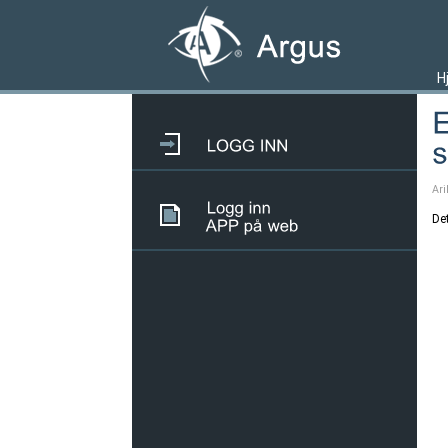
H
Ari
De