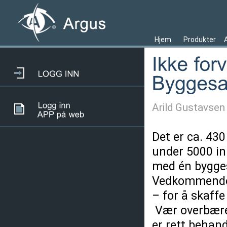
Hjem
Produkter
Arild Gustavsen
Det er ca. 43
under 5000 in
med én bygges
Vedkommende 
– for å skaffe
Vær overbæren
er rett behand