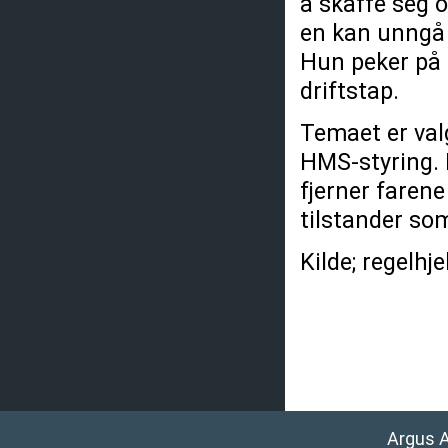
å skaffe seg 
en kan unngå a
Hun peker på 
driftstap.
Temaet er valg
HMS-styring. 
fjerner faren
tilstander som
Kilde; regelhje
Argus 