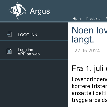
Hjem
Produkter
- 27.06.2024
Lovendringene 
kortere frist
ansatte i delt
trygge arbeids