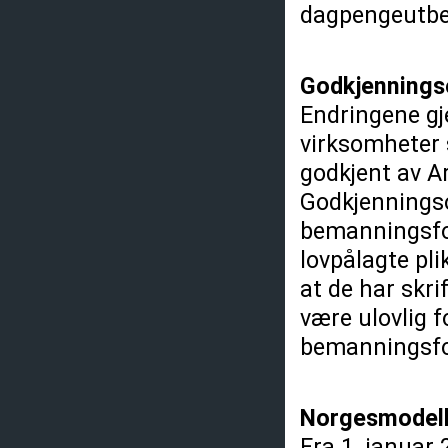
dagpengeutbe
Godkjennings
Endringene gj
virksomheter 
godkjent av Ar
Godkjenningso
bemanningsfor
lovpålagte pl
at de har skri
være ulovlig f
bemanningsfo
Norgesmodelle
Fra 1. januar