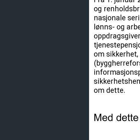
og renholdsbr
nasjonale seri
lønns- og arbe
oppdragsgiver 
tjenestepensjo
om sikkerhet, 
(byggherrefor
informasjonsp
sikkerhetshens
om dette.