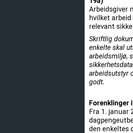
19a)
Arbeidsgiver 
hvilket arbeid
relevant sik
Skriftlig dokum
enkelte skal ut
arbeidsmiljø, 
sikkerhetsdata
arbeidsutstyr o
godt.
Forenklinger 
Fra 1. januar
dagpengeutbet
den enkeltes d