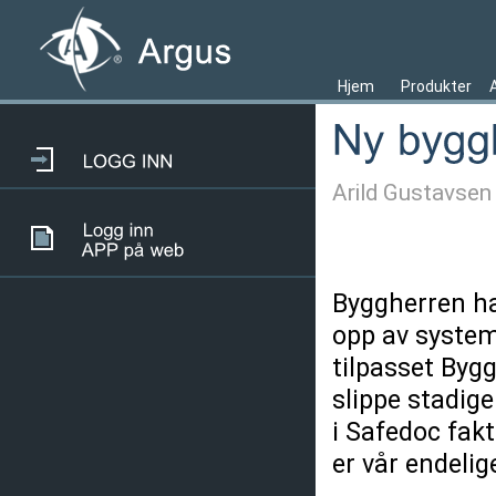
Hjem
Produkter
Arild Gustavsen
Byggherren har
opp av system
tilpasset Byg
slippe stadige
i Safedoc fakt
er vår endelig