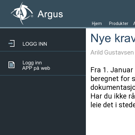
Hjem
Produkter
Arild Gustavsen
Fra 1. Januar 
beregnet for s
dokumentasjon
Har du ikke rå
leie det i ste