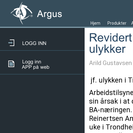
Hjem
Produkter
Arild Gustavsen
jf. ulykken i 
Arbeidstilsyn
sin årsak i a
BA-næringen. 
Reinertsen An
uke i Trondhei